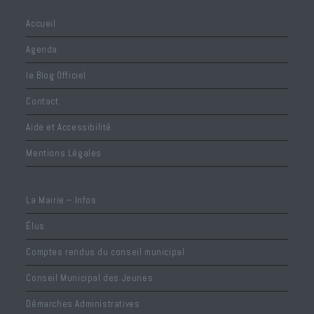
n
d
t
Accueil
e
Agenda
v
u
le Blog Officiel
e
Contact
s
Aide et Accessibilité
É
v
Mentions Légales
è
n
La Mairie – Infos
e
Élus
m
e
Comptes rendus du conseil municipal
n
Conseil Municipal des Jeunes
t
Démarches Administratives
s