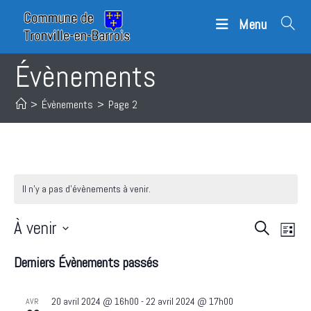
Skip
Menu
to
content
Évènements
>
Évènements
>
Page 2
Il n’y a pas d’évènements à venir.
À venir
R
N
R
L
a
e
e
S
i
c
v
Derniers Évènements passés
c
s
é
h
i
t
h
l
e
g
e
e
20 avril 2024 @ 16h00
-
22 avril 2024 @ 17h00
AVR
e
r