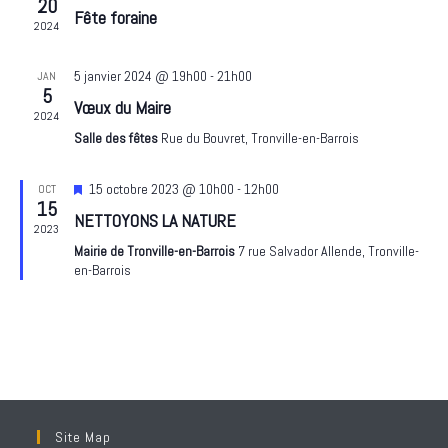
a
20
c
Fête foraine
r
c
t
2024
t
h
c
i
i
e
h
o
5 janvier 2024 @ 19h00
-
21h00
JAN
o
5
e
n
Vœux du Maire
n
2024
d
e
n
Salle des fêtes
Rue du Bouvret, Tronville-en-Barrois
e
t
e
v
n
z
M
15 octobre 2023 @ 10h00
-
12h00
OCT
u
15
i
u
a
NETTOYONS LA NATURE
e
s
2023
n
v
e
s
Mairie de Tronville-en-Barrois
7 rue Salvador Allende, Tronville-
e
n
i
en-Barrois
É
a
d
g
v
v
a
a
a
è
t
n
n
t
t
e
e
i
.
m
o
e
n
Site Map