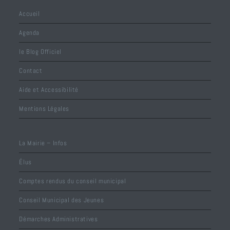
Accueil
Agenda
le Blog Officiel
Contact
Aide et Accessibilité
Mentions Légales
La Mairie – Infos
Élus
Comptes rendus du conseil municipal
Conseil Municipal des Jeunes
Démarches Administratives