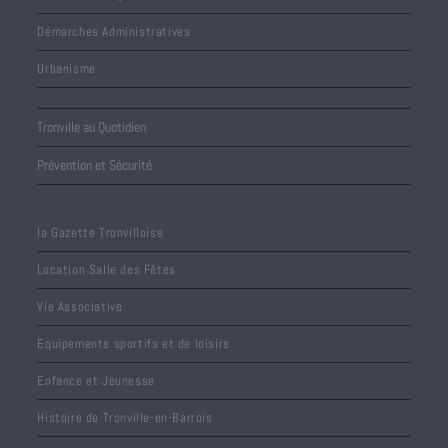
Démarches Administratives
Urbanisme
Tronville au Quotidien
Prévention et Sécurité
la Gazette Tronvilloise
Location Salle des Fêtes
Vie Associative
Equipements sportifs et de loisirs
Enfance et Jeunesse
Histoire de Tronville-en-Barrois