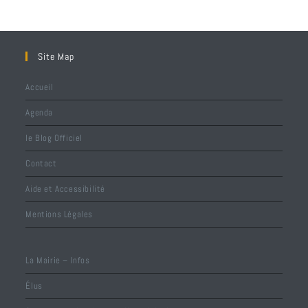
Site Map
Accueil
Agenda
le Blog Officiel
Contact
Aide et Accessibilité
Mentions Légales
La Mairie – Infos
Élus