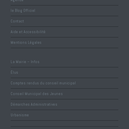
s
v
u
le Blog Officiel
e
Contact
s
Aide et Accessibilité
É
v
Mentions Légales
è
n
La Mairie – Infos
e
Élus
m
e
Comptes rendus du conseil municipal
n
Conseil Municipal des Jeunes
t
Démarches Administratives
s
Urbanisme