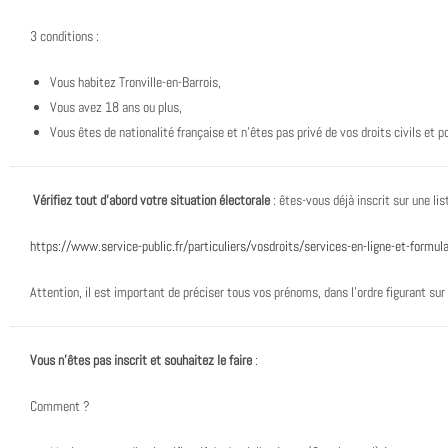
3 conditions :
Vous habitez Tronville-en-Barrois,
Vous avez 18 ans ou plus,
Vous êtes de nationalité française et n’êtes pas privé de vos droits civils et po
Vérifiez tout d’abord votre situation électorale
: êtes-vous déjà inscrit sur une list
https://www.service-public.fr/particuliers/vosdroits/services-en-ligne-et-formul
Attention, il est important de préciser tous vos prénoms, dans l’ordre figurant sur 
Vous n’êtes pas inscrit et souhaitez le faire
:
Comment ?