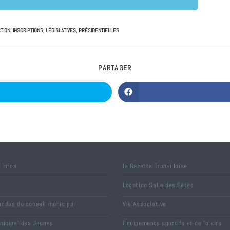
TION
,
INSCRIPTIONS
,
LÉGISLATIVES
,
PRÉSIDENTIELLES
PARTAGER
 Infos
la Gazette Tronvilloise
Location Salle des Fêtes
ndus du conseil municipal
Vie Associative
nicipal des Jeunes
Equipements sportifs et de loisirs