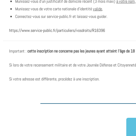
Munissez-vous d’un justificatif de domicile récent (3 mois maxi)
à votre nom
Munissez-vous de votre carte nationale d’identité
valide,
Connectez-vous sur service-public.fr et laissez-vous guider.
https://www.service-public.fr/particuliers/vosdroits/R16396
Important :
cette inscription ne concerne pas les jeunes ayant atteint l’âge de 18
Si lors de votre recensement militaire et de votre Journée Défense et Citoyenneté 
Si votre adresse est différente, procédez à une inscription.