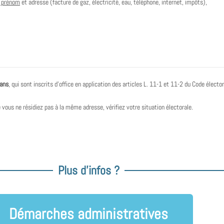
, prénom
et adresse (facture de gaz, électricité, eau, téléphone, internet, impôts),
 ans
, qui sont inscrits d’office en application des articles L. 11-1 et 11-2 du Code élector
vous ne résidiez pas à la même adresse, vérifiez votre situation électorale.
Plus d'infos ?
Démarches administratives