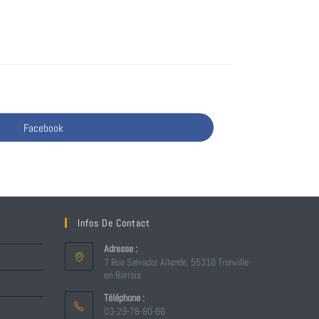
Facebook
Infos De Contact
Adresse :
7 Rue Salvador Allende, 55310 Tronville-
en-Barrois
Téléphone :
03-29-78-80-66