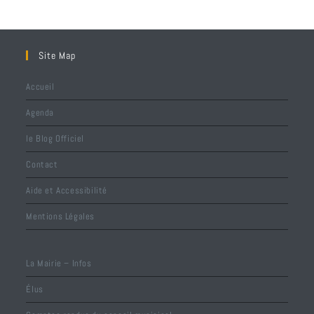
Site Map
Accueil
Agenda
le Blog Officiel
Contact
Aide et Accessibilité
Mentions Légales
La Mairie – Infos
Élus