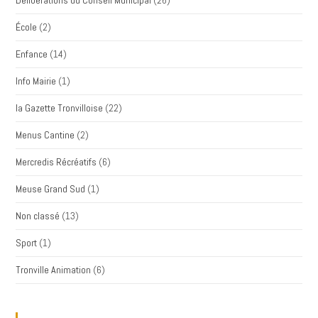
Délibérations du Conseil Municipal
(26)
École
(2)
Enfance
(14)
Info Mairie
(1)
la Gazette Tronvilloise
(22)
Menus Cantine
(2)
Mercredis Récréatifs
(6)
Meuse Grand Sud
(1)
Non classé
(13)
Sport
(1)
Tronville Animation
(6)