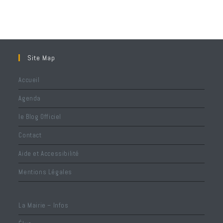
Site Map
Accueil
Agenda
le Blog Officiel
Contact
Aide et Accessibilité
Mentions Légales
La Mairie – Infos