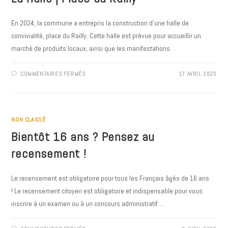
MORT
?
En 2024, la commune a entrepris la construction d'une halle de
convivialité, place du Railly. Cette halle est prévue pour accueillir un
marché de produits locaux, ainsi que les manifestations…
SUR
COMMENTAIRES FERMÉS
17 AVRIL 2025
LA
HALLE
|
PLACE
DU
RAILLY
NON CLASSÉ
Bientôt 16 ans ? Pensez au
recensement !
Le recensement est obligatoire pour tous les Français âgés de 16 ans
! Le recensement citoyen est obligatoire et indispensable pour vous
inscrire à un examen ou à un concours administratif…