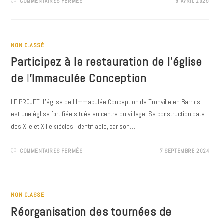
SUR
COMMENTAIRES FERMÉS
9 AVRIL 2025
BIENTÔT
16
ANS
?
PENSEZ
AU
RECENSEMENT
NON CLASSÉ
!
Participez à la restauration de l’église
de l’Immaculée Conception
LE PROJET :L'église de l'Immaculée Conception de Tronville en Barrois
est une église fortifiée située au centre du village. Sa construction date
des XIIe et XIIIe siècles, identifiable, car son…
SUR
COMMENTAIRES FERMÉS
7 SEPTEMBRE 2024
PARTICIPEZ
À
LA
RESTAURATION
DE
L’ÉGLISE
DE
NON CLASSÉ
L’IMMACULÉE
CONCEPTION
Réorganisation des tournées de