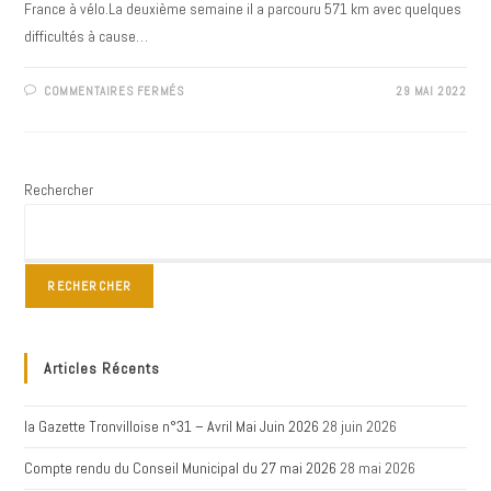
France à vélo.La deuxième semaine il a parcouru 571 km avec quelques
difficultés à cause…
SUR
COMMENTAIRES FERMÉS
29 MAI 2022
TOUR
DE
FRANCE
DE
JACKY
GRUNER
Rechercher
:
15
JOURS
DÉJÀ
!
RECHERCHER
Articles Récents
la Gazette Tronvilloise n°31 – Avril Mai Juin 2026
28 juin 2026
Compte rendu du Conseil Municipal du 27 mai 2026
28 mai 2026