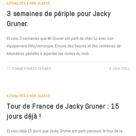
MARS
ACTUALITÉS
/
NON CLASSÉ
2023
3 semaines de périple pour Jacky
Gruner.
Et voici 3 semaines que Mr Gruner est parti de chez lui avec son
équipement Vélo/remorque. Encore des heures et des centaines de
kilomètres pédalés à arpenter les routes du midi…
SUR
COMMENTAIRES FERMÉS
6 JUIN 2022
3
SEMAINES
DE
PÉRIPLE
POUR
JACKY
GRUNER.
ACTUALITÉS
/
NON CLASSÉ
Tour de France de Jacky Gruner : 15
jours déjà !
Et voici déjà 15 jours que Jacky Gruner est parti parcourir le tour de la