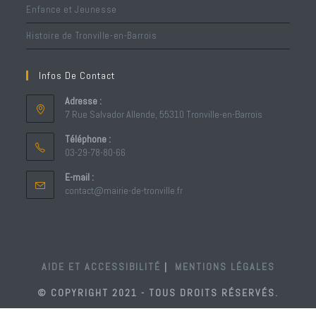
Enfance et Jeunesse
Histoire de Tronville-en-Barrois
Infos De Contact
Adresse :
7 Rue Salvador Allende, 55310 Tronville-en-Barrois
Téléphone :
03-29-78-80-66
S’ouvre
E-mail :
dans
S’ouvre
contact@mairie-de-tronville.fr
votre
dans
votre
application
application
AIDE ET ACCESSIBILITÉ
MENTIONS LÉGALES
© COPYRIGHT 2021 - TOUS DROITS RÉSERVÉS.