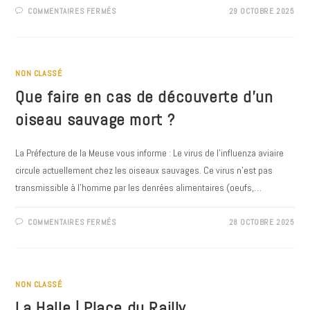
SUR
COMMENTAIRES FERMÉS
29 OCTOBRE 2025
CALENDRIER
DE
CHASSE
À
TRONVILLE
EN
BARROIS
NON CLASSÉ
Que faire en cas de découverte d’un
oiseau sauvage mort ?
La Préfecture de la Meuse vous informe : Le virus de l'influenza aviaire
circule actuellement chez les oiseaux sauvages. Ce virus n'est pas
transmissible à l'homme par les denrées alimentaires (oeufs,…
SUR
COMMENTAIRES FERMÉS
28 OCTOBRE 2025
QUE
FAIRE
EN
CAS
DE
DÉCOUVERTE
D’UN
NON CLASSÉ
OISEAU
SAUVAGE
La Halle | Place du Railly