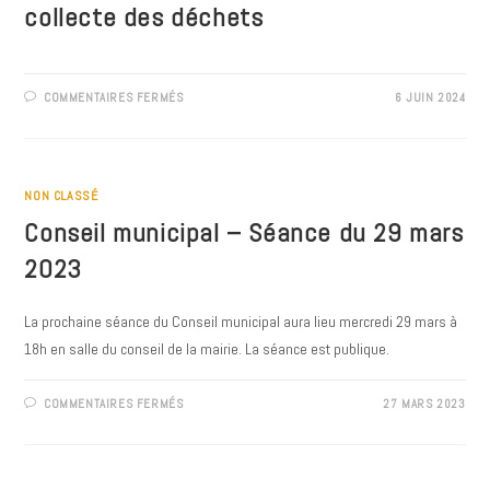
collecte des déchets
SUR
COMMENTAIRES FERMÉS
6 JUIN 2024
RÉORGANISATION
DES
TOURNÉES
DE
COLLECTE
DES
DÉCHETS
NON CLASSÉ
Conseil municipal – Séance du 29 mars
2023
La prochaine séance du Conseil municipal aura lieu mercredi 29 mars à
18h en salle du conseil de la mairie. La séance est publique.
SUR
COMMENTAIRES FERMÉS
27 MARS 2023
CONSEIL
MUNICIPAL
–
SÉANCE
DU
29