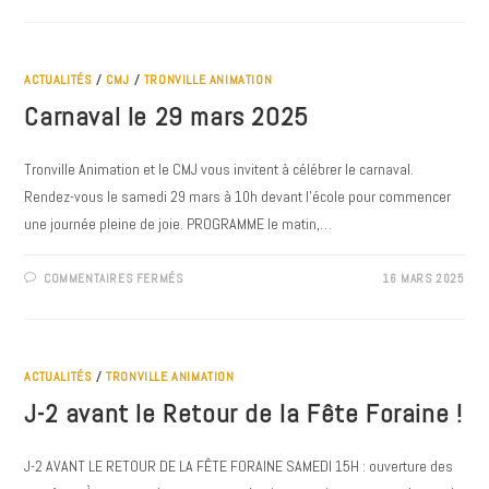
CMJ
EN
ACTION
ACTUALITÉS
/
CMJ
/
TRONVILLE ANIMATION
Carnaval le 29 mars 2025
Tronville Animation et le CMJ vous invitent à célébrer le carnaval.
Rendez-vous le samedi 29 mars à 10h devant l’école pour commencer
une journée pleine de joie. PROGRAMME le matin,…
SUR
COMMENTAIRES FERMÉS
16 MARS 2025
CARNAVAL
LE
29
MARS
2025
ACTUALITÉS
/
TRONVILLE ANIMATION
J-2 avant le Retour de la Fête Foraine !
J-2 AVANT LE RETOUR DE LA FÊTE FORAINE SAMEDI 15H : ouverture des