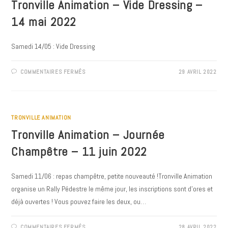
2022
Tronville Animation – Vide Dressing –
14 mai 2022
Samedi 14/05 : Vide Dressing
SUR
COMMENTAIRES FERMÉS
29 AVRIL 2022
TRONVILLE
ANIMATION
–
VIDE
DRESSING
–
14
TRONVILLE ANIMATION
MAI
2022
Tronville Animation – Journée
Champêtre – 11 juin 2022
Samedi 11/06 : repas champêtre, petite nouveauté !Tronville Animation
organise un Rally Pédestre le même jour, les inscriptions sont d’ores et
déjà ouvertes ! Vous pouvez faire les deux, ou…
SUR
COMMENTAIRES FERMÉS
28 AVRIL 2022