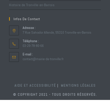
Histoire de Tronville-en-Barrois
Infos De Contact
Adresse :
7 Rue Salvador Allende, 55310 Tronville-en-Barrois
Téléphone :
03-29-78-80-66
S’ouvre
E-mail :
dans
S’ouvre
contact@mairie-de-tronville.fr
votre
dans
votre
application
application
AIDE ET ACCESSIBILITÉ
MENTIONS LÉGALES
© COPYRIGHT 2021 - TOUS DROITS RÉSERVÉS.