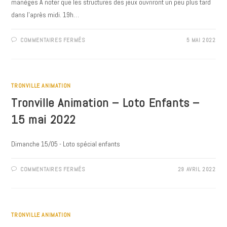
manèges À noter que les structures des jeux ouvriront un peu plus tard
dans l'après midi. 19h…
SUR
COMMENTAIRES FERMÉS
5 MAI 2022
J-
2
AVANT
LE
RETOUR
DE
LA
TRONVILLE ANIMATION
FÊTE
FORAINE
Tronville Animation – Loto Enfants –
!
15 mai 2022
Dimanche 15/05 - Loto spécial enfants
SUR
COMMENTAIRES FERMÉS
29 AVRIL 2022
TRONVILLE
ANIMATION
–
LOTO
ENFANTS
–
15
TRONVILLE ANIMATION
MAI