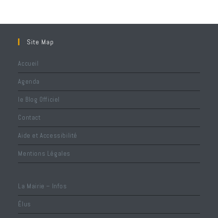
Site Map
Accueil
Agenda
le Blog Officiel
Contact
Aide et Accessibilité
Mentions Légales
La Mairie – Infos
Élus