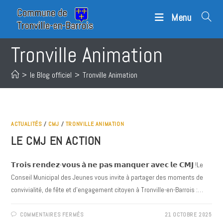
Skip
Menu
to
content
Tronville Animation
>
le Blog officiel
>
Tronville Animation
ACTUALITÉS
/
CMJ
/
TRONVILLE ANIMATION
LE CMJ EN ACTION
𝗧𝗿𝗼𝗶𝘀 𝗿𝗲𝗻𝗱𝗲𝘇-𝘃𝗼𝘂𝘀 𝗮̀ 𝗻𝗲 𝗽𝗮𝘀 𝗺𝗮𝗻𝗾𝘂𝗲𝗿 𝗮𝘃𝗲𝗰 𝗹𝗲 𝗖𝗠𝗝 !Le
Conseil Municipal des Jeunes vous invite à partager des moments de
convivialité, de fête et d'engagement citoyen à Tronville-en-Barrois :…
SUR
COMMENTAIRES FERMÉS
21 OCTOBRE 2025
LE