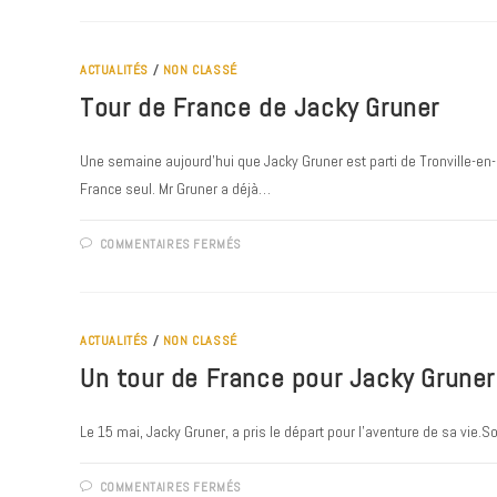
MAIRIE
SERA
FERMÉE
LE
27
ACTUALITÉS
/
NON CLASSÉ
MAI
2022
Tour de France de Jacky Gruner
Une semaine aujourd'hui que Jacky Gruner est parti de Tronville-en-
France seul. Mr Gruner a déjà…
SUR
COMMENTAIRES FERMÉS
TOUR
DE
FRANCE
DE
JACKY
GRUNER
ACTUALITÉS
/
NON CLASSÉ
Un tour de France pour Jacky Gruner
Le 15 mai, Jacky Gruner, a pris le départ pour l'aventure de sa vie.S
SUR
COMMENTAIRES FERMÉS