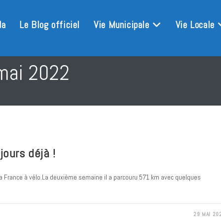
da
Le Blog officiel
Vie Municipale
Vie Locale
 mai 2022
jours déjà !
de la France à vélo.La deuxième semaine il a parcouru 571 km avec quelques
29 MAI 20