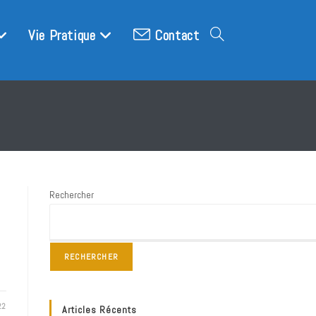
Vie Pratique
Contact
Toggle
website
search
Rechercher
RECHERCHER
22
Articles Récents