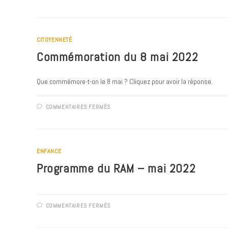
UN
TOUR
DE
FRANCE
POUR
JACKY
CITOYENNETÉ
GRUNER
Commémoration du 8 mai 2022
Que commémore-t-on le 8 mai ? Cliquez pour avoir la réponse.
SUR
COMMENTAIRES FERMÉS
COMMÉMORATION
DU
8
MAI
2022
ENFANCE
Programme du RAM – mai 2022
SUR
COMMENTAIRES FERMÉS
PROGRAMME
DU
RAM