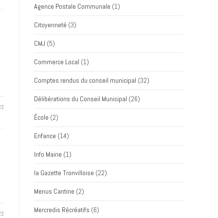
Agence Postale Communale
(1)
Citoyenneté
(3)
CMJ
(5)
Commerce Local
(1)
Comptes rendus du conseil municipal
(32)
Délibérations du Conseil Municipal
(26)
22
École
(2)
Enfance
(14)
Info Mairie
(1)
la Gazette Tronvilloise
(22)
Menus Cantine
(2)
Mercredis Récréatifs
(6)
22