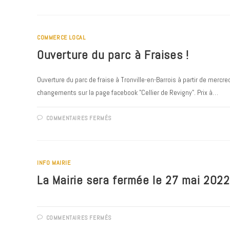
DE
FRANCE
DE
JACKY
GRUNER
COMMERCE LOCAL
:
15
Ouverture du parc à Fraises !
JOURS
DÉJÀ
!
Ouverture du parc de fraise à Tronville-en-Barrois à partir de mercr
changements sur la page facebook "Cellier de Revigny". Prix à…
SUR
COMMENTAIRES FERMÉS
OUVERTURE
DU
PARC
À
FRAISES
!
INFO MAIRIE
La Mairie sera fermée le 27 mai 2022
SUR
COMMENTAIRES FERMÉS
LA