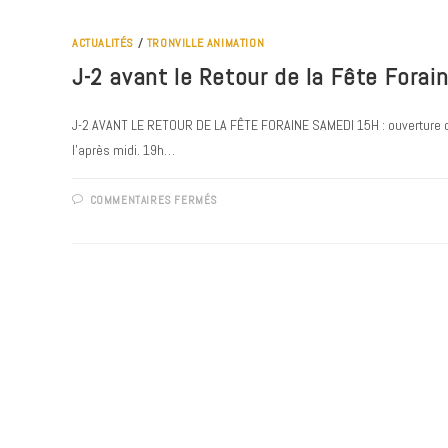
–
MAI
2022
ACTUALITÉS
/
TRONVILLE ANIMATION
J-2 avant le Retour de la Fête Forain
J-2 AVANT LE RETOUR DE LA FÊTE FORAINE SAMEDI 15H : ouverture de
l'après midi. 19h…
SUR
COMMENTAIRES FERMÉS
J-
2
AVANT
LE
RETOUR
DE
LA
FÊTE
FORAINE
!