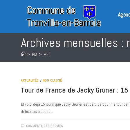
Skip
to
Agen
content
Archives mensuelles :
>
PM
>
Mai
ACTUALITÉS
/
NON CLASSÉ
Tour de France de Jacky Gruner : 15 
Et voici déjà 15 jours que Jacky Gruner est parti parcourir le tour 
difficultés à cause…
SUR
COMMENTAIRES FERMÉS
TOUR