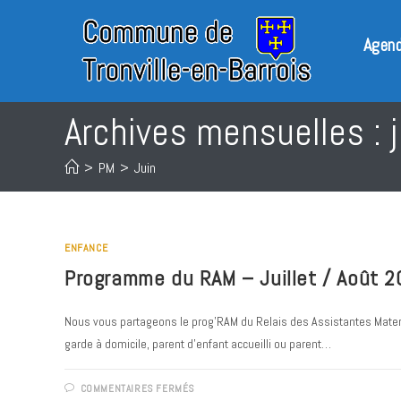
Skip
to
Agen
content
Archives mensuelles : 
>
PM
>
Juin
ENFANCE
Programme du RAM – Juillet / Août 
Nous vous partageons le prog'RAM du Relais des Assistantes Materne
garde à domicile, parent d'enfant accueilli ou parent…
SUR
COMMENTAIRES FERMÉS
PROGRAMME