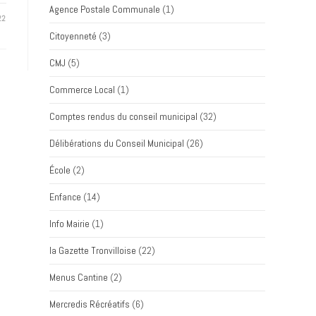
Agence Postale Communale
(1)
22
Citoyenneté
(3)
CMJ
(5)
Commerce Local
(1)
Comptes rendus du conseil municipal
(32)
Délibérations du Conseil Municipal
(26)
École
(2)
Enfance
(14)
Info Mairie
(1)
la Gazette Tronvilloise
(22)
Menus Cantine
(2)
Mercredis Récréatifs
(6)