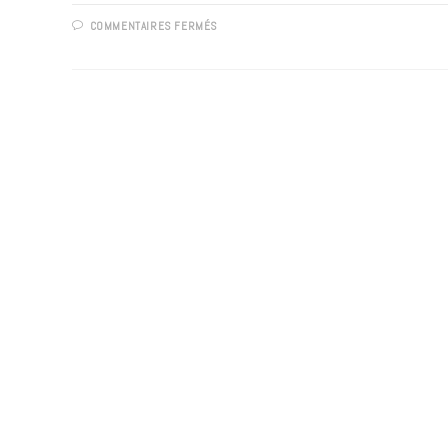
SUR
COMMENTAIRES FERMÉS
VIVEZ
UN
ÉTÉ
ARTISTIQUE
AVEC
LE
CENTRE
DE
LOISIRS
DE
TRONVILLE
!