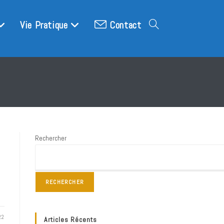
Vie Pratique
Contact
Toggle
website
search
Rechercher
RECHERCHER
22
Articles Récents