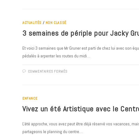
DU
RAM
–
JUILLET
/
ACTUALITÉS
/
NON CLASSÉ
AOÛT
2022
3 semaines de périple pour Jacky Gr
Et voici 3 semaines que Mr Gruner est parti de chez lui avec son 
pédalés à arpenter les routes du midi…
SUR
COMMENTAIRES FERMÉS
3
SEMAINES
DE
PÉRIPLE
POUR
JACKY
ENFANCE
GRUNER.
Vivez un été Artistique avec le Centre
L'été approche, vous avez peut être déjà réservé vos vacances, mai
partageons le planning du centre…