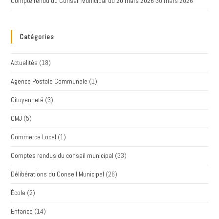
Compte rendu du Conseil Municipal du 20 mars 2026
30 mars 2026
Catégories
Actualités
(18)
Agence Postale Communale
(1)
Citoyenneté
(3)
CMJ
(5)
Commerce Local
(1)
Comptes rendus du conseil municipal
(33)
Délibérations du Conseil Municipal
(26)
École
(2)
Enfance
(14)