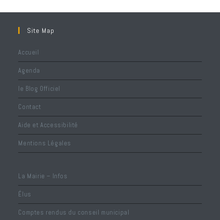
Site Map
Accueil
Agenda
le Blog Officiel
Contact
Aide et Accessibilité
Mentions Légales
La Mairie – Infos
Élus
Comptes rendus du conseil municipal