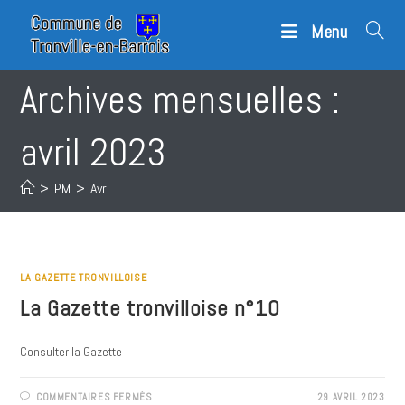
Skip
Menu
to
content
Archives mensuelles :
avril 2023
>
PM
>
Avr
LA GAZETTE TRONVILLOISE
La Gazette tronvilloise n°10
Consulter la Gazette
SUR
COMMENTAIRES FERMÉS
29 AVRIL 2023