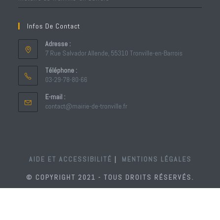
Infos De Contact
Adresse :
7 Rue Salvador Allende, 55310 Tronville-en-Barrois
Téléphone :
03-29-78-80-66
S’ouvre
E-mail :
dans
S’ouvre
contact@mairie-de-tronville.fr
votre
dans
votre
application
application
AIDE ET ACCESSIBILITÉ
MENTIONS LÉGALES
© COPYRIGHT 2021 - TOUS DROITS RÉSERVÉS.