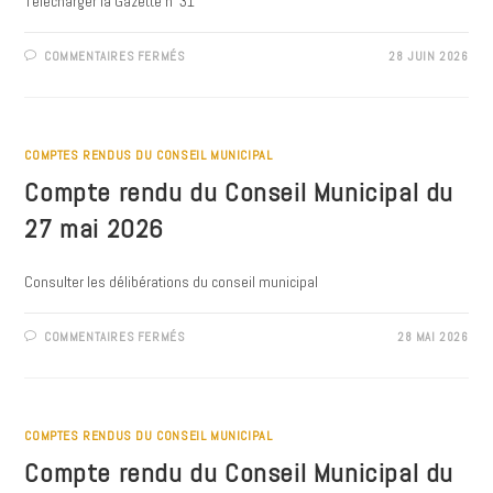
Télécharger la Gazette n°31
SUR
COMMENTAIRES FERMÉS
28 JUIN 2026
LA
GAZETTE
TRONVILLOISE
N°31
–
AVRIL
MAI
COMPTES RENDUS DU CONSEIL MUNICIPAL
JUIN
2026
Compte rendu du Conseil Municipal du
27 mai 2026
Consulter les délibérations du conseil municipal
SUR
COMMENTAIRES FERMÉS
28 MAI 2026
COMPTE
RENDU
DU
CONSEIL
MUNICIPAL
DU
27
COMPTES RENDUS DU CONSEIL MUNICIPAL
MAI
2026
Compte rendu du Conseil Municipal du