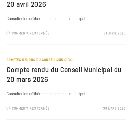
20 avril 2026
Consulter les délibérations du conseil municipal
SUR
COMMENTAIRES FERMÉS
24 AVRIL 2026
COMPTE
RENDU
DU
CONSEIL
MUNICIPAL
DU
20
COMPTES RENDUS DU CONSEIL MUNICIPAL
AVRIL
2026
Compte rendu du Conseil Municipal du
20 mars 2026
Consulter les délibérations du conseil municipal
SUR
COMMENTAIRES FERMÉS
30 MARS 2026
COMPTE
RENDU
DU
CONSEIL
MUNICIPAL
DU