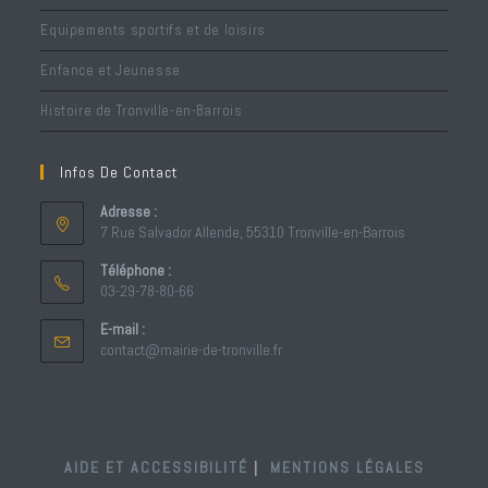
Equipements sportifs et de loisirs
Enfance et Jeunesse
Histoire de Tronville-en-Barrois
Infos De Contact
Adresse :
7 Rue Salvador Allende, 55310 Tronville-en-Barrois
Téléphone :
03-29-78-80-66
S’ouvre
E-mail :
dans
S’ouvre
contact@mairie-de-tronville.fr
votre
dans
votre
application
application
AIDE ET ACCESSIBILITÉ
MENTIONS LÉGALES