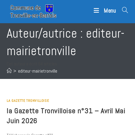
Skip
Menu
to
content
Auteur/autrice :
editeur-
mairietronville
Cet auteur a écrit 64 articles
>
editeur-mairietronville
LA GAZETTE TRONVILLOISE
la Gazette Tronvilloise n°31 – Avril Mai
Juin 2026