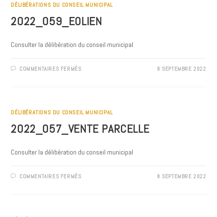
20
DÉLIBÉRATIONS DU CONSEIL MUNICIPAL
MARS
2026
2022_059_EOLIEN
Consulter la délibération du conseil municipal
SUR
COMMENTAIRES FERMÉS
8 SEPTEMBRE 2022
2022_059_EOLIEN
DÉLIBÉRATIONS DU CONSEIL MUNICIPAL
2022_057_VENTE PARCELLE
Consulter la délibération du conseil municipal
SUR
COMMENTAIRES FERMÉS
8 SEPTEMBRE 2022
2022_057_VENTE
PARCELLE