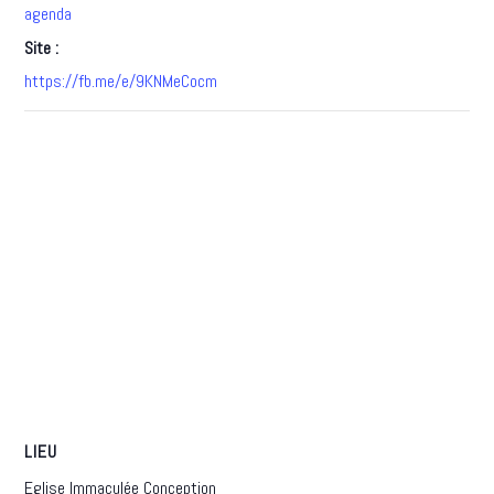
agenda
Site :
https://fb.me/e/9KNMeCocm
LIEU
Eglise Immaculée Conception