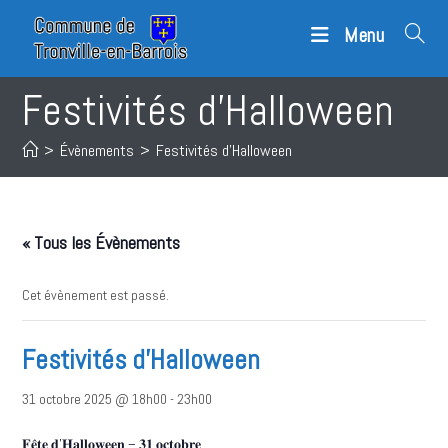
Skip
Menu
to
content
Festivités d’Halloween
>
Évènements
>
Festivités d’Halloween
« Tous les Évènements
Cet évènement est passé.
Festivités d’Halloween
31 octobre 2025 @ 18h00
-
23h00
𝐅𝐞̂𝐭𝐞 𝐝’𝐇𝐚𝐥𝐥𝐨𝐰𝐞𝐞𝐧 – 𝟑𝟏 𝐨𝐜𝐭𝐨𝐛𝐫𝐞