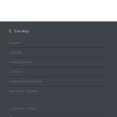
Site Map
Accueil
Agenda
le Blog Officiel
Contact
Aide et Accessibilité
Mentions Légales
La Mairie – Infos