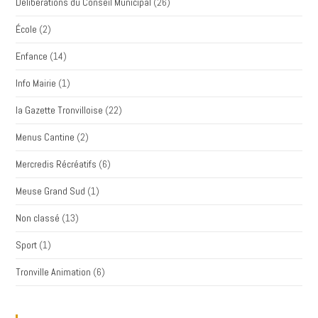
Délibérations du Conseil Municipal
(26)
École
(2)
Enfance
(14)
Info Mairie
(1)
la Gazette Tronvilloise
(22)
Menus Cantine
(2)
Mercredis Récréatifs
(6)
Meuse Grand Sud
(1)
Non classé
(13)
Sport
(1)
Tronville Animation
(6)