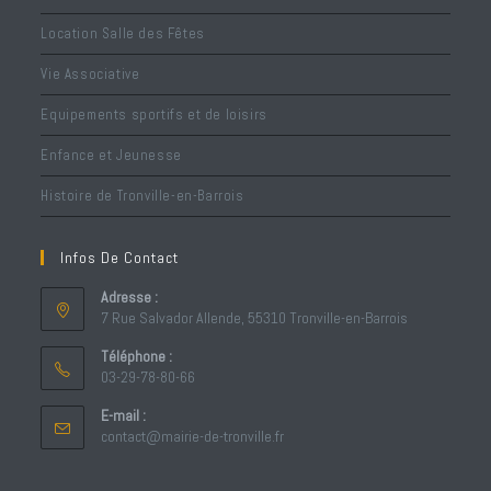
Location Salle des Fêtes
Vie Associative
Equipements sportifs et de loisirs
Enfance et Jeunesse
Histoire de Tronville-en-Barrois
Infos De Contact
Adresse :
7 Rue Salvador Allende, 55310 Tronville-en-Barrois
Téléphone :
03-29-78-80-66
S’ouvre
E-mail :
dans
S’ouvre
contact@mairie-de-tronville.fr
votre
dans
votre
application