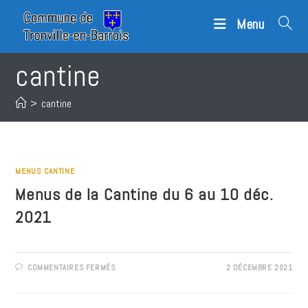
Skip
Menu
to
content
cantine
>
cantine
MENUS CANTINE
Menus de la Cantine du 6 au 10 déc.
2021
SUR
COMMENTAIRES FERMÉS
2 DÉCEMBRE 2021
MENUS
DE
LA
CANTINE