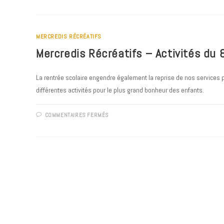
RÉCRÉATIFS
–
ACTIVITÉS
DU
10
MERCREDIS RÉCRÉATIFS
NOV.
AU
Mercredis Récréatifs – Activités du 
15
DÉC.
2021
La rentrée scolaire engendre également la reprise de nos services p
différentes activités pour le plus grand bonheur des enfants.
SUR
COMMENTAIRES FERMÉS
MERCREDIS
RÉCRÉATIFS
–
ACTIVITÉS
DU
8
SEPT.
AU
20
OCT.
2021