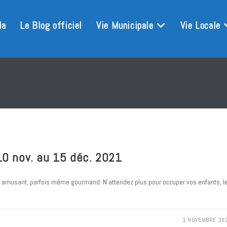
da
Le Blog officiel
Vie Municipale
Vie Locale
 10 nov. au 15 déc. 2021
si amusant, parfois même gourmand. N'attendez plus pour occuper vos enfants, l
1 NOVEMBRE 20