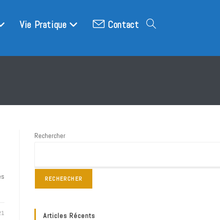
Vie Pratique
Contact
Toggle
website
search
Rechercher
es
RECHERCHER
21
Articles Récents