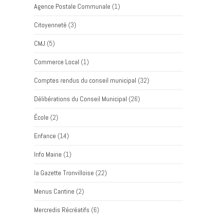
Agence Postale Communale
(1)
Citoyenneté
(3)
CMJ
(5)
Commerce Local
(1)
Comptes rendus du conseil municipal
(32)
Délibérations du Conseil Municipal
(26)
École
(2)
Enfance
(14)
Info Mairie
(1)
la Gazette Tronvilloise
(22)
Menus Cantine
(2)
Mercredis Récréatifs
(6)