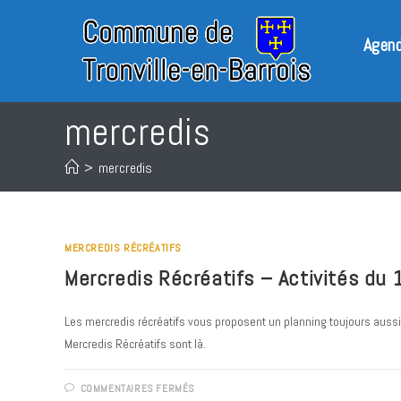
Skip
to
Agen
content
mercredis
>
mercredis
MERCREDIS RÉCRÉATIFS
Mercredis Récréatifs – Activités du
Les mercredis récréatifs vous proposent un planning toujours aus
Mercredis Récréatifs sont là.
SUR
COMMENTAIRES FERMÉS
MERCREDIS