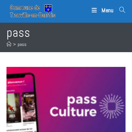
Skip
Menu
to
content
pass
>
pass