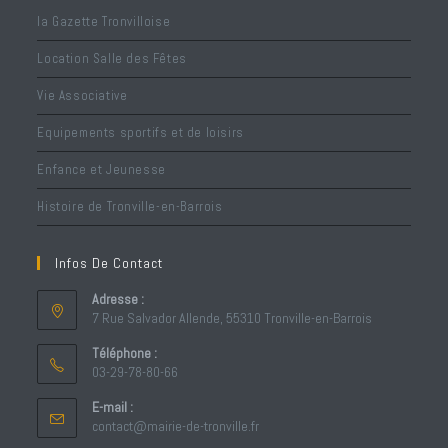
la Gazette Tronvilloise
Location Salle des Fêtes
Vie Associative
Equipements sportifs et de loisirs
Enfance et Jeunesse
Histoire de Tronville-en-Barrois
Infos De Contact
Adresse :
7 Rue Salvador Allende, 55310 Tronville-en-Barrois
Téléphone :
03-29-78-80-66
S’ouvre
E-mail :
dans
S’ouvre
contact@mairie-de-tronville.fr
votre
dans