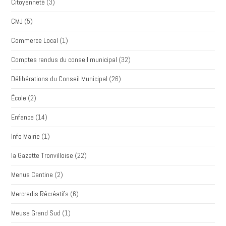
Citoyenneté
(3)
CMJ
(5)
Commerce Local
(1)
Comptes rendus du conseil municipal
(32)
Délibérations du Conseil Municipal
(26)
École
(2)
Enfance
(14)
Info Mairie
(1)
la Gazette Tronvilloise
(22)
Menus Cantine
(2)
Mercredis Récréatifs
(6)
Meuse Grand Sud
(1)